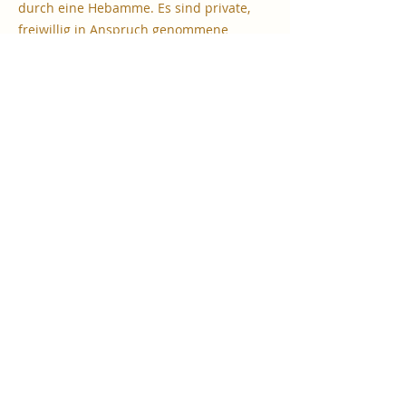
durch eine Hebamme. Es sind private,
freiwillig in Anspruch genommene
Leistungen und unterstützen die
Erholung nach der Geburt. Ergänzend zu
den Terminen der Hebamme bin ich für
nicht medizinische Themen und einfach
nur für dich und deine neugeborene
Familie da.
Wochenbett-Küche
Frisch und mit Liebe gekocht,
angepasst an die körperlichen
Bedürfnisse im Wochenbett. Es
wirkt wärmend, stabilisierend und
erdend. Es unterstützt die nach der
Geburt träge Verdauung, fördert